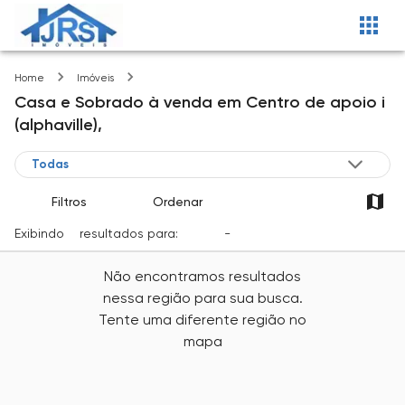
Centro de apoio i (alphaville)
Home
Imóveis
Casa e Sobrado
à venda
em
Centro de apoio i
(alphaville),
Filtros
Ordenar
Exibindo
0
resultados para:
Venda
-
Cidade
Não encontramos resultados
nessa região para sua busca.
Tente uma diferente região no
mapa