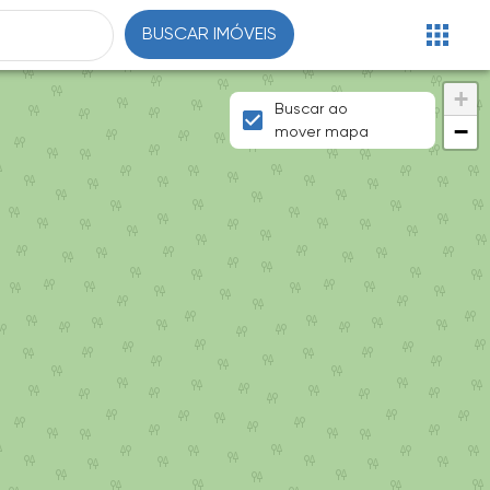
BUSCAR IMÓVEIS
+
Buscar ao
−
mover mapa