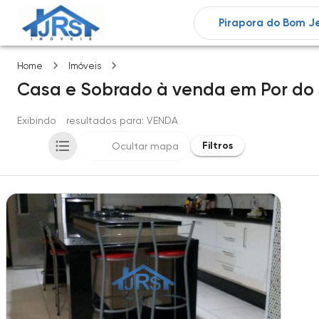
Por do sol
Home
Imóveis
Casa e Sobrado
à venda
em
Por do 
Exibindo
1
resultados para
: VENDA
Filtros
Ocultar mapa