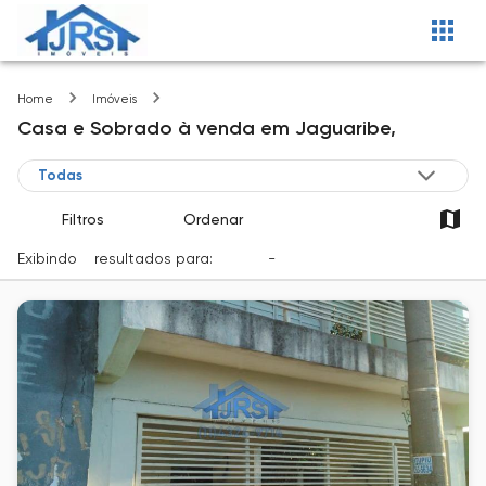
Jaguaribe
Home
Imóveis
Casa e Sobrado
à venda
em
Jaguaribe,
Filtros
Ordenar
Exibindo
2
resultados para:
Venda
-
Cidade