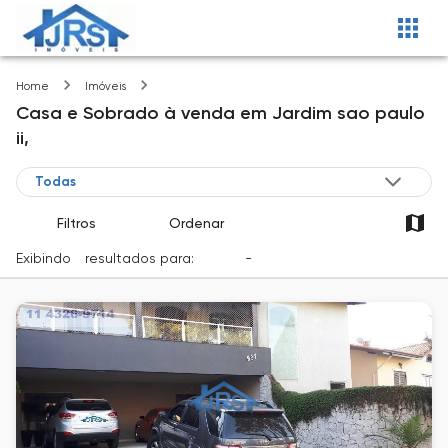
Jardim sao paulo ii
Home
Imóveis
Casa e Sobrado
à venda
em
Jardim sao paulo
ii,
Filtros
Ordenar
Exibindo
1
resultados para:
Venda
-
Cidade