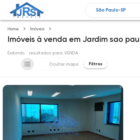
Jardim sao paulo(zona norte)
Home
Imóveis
Imóveis
à venda
em
Jardim sao paul
Exibindo
1
resultados para
: VENDA
Filtros
Ocultar mapa