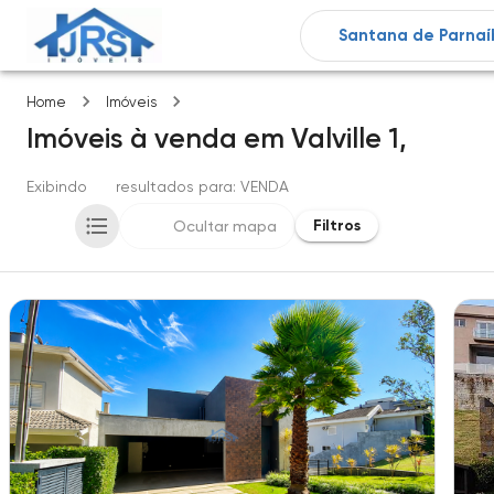
Valville 1
Home
Imóveis
Imóveis
à venda
em
Valville 1,
Exibindo
24
resultados para
: VENDA
Filtros
Ocultar mapa