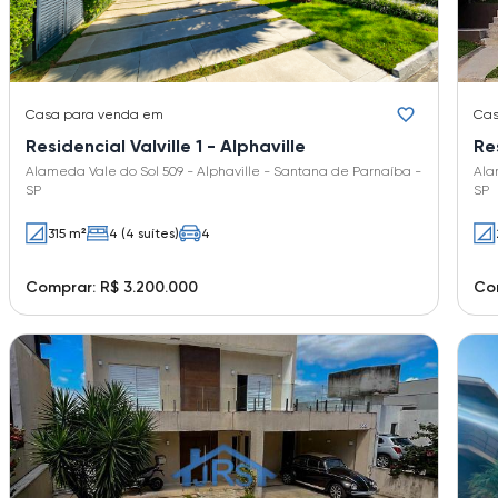
Casa
para venda em
Ca
Residencial Valville 1 - Alphaville
Alameda Vale do Sol 509 - Alphaville - Santana de Parnaíba -
Alameda 
SP
SP
315 m²
4 (4 suítes)
4
Comprar: R$ 3.200.000
Com