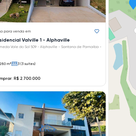
sa
para venda em
Residencial Valville 1 - Alphaville
Vale do Sol 509 - Alphaville - Santana de Parnaíba -
280 m²
3 (3 suítes)
prar: R$ 2.700.000