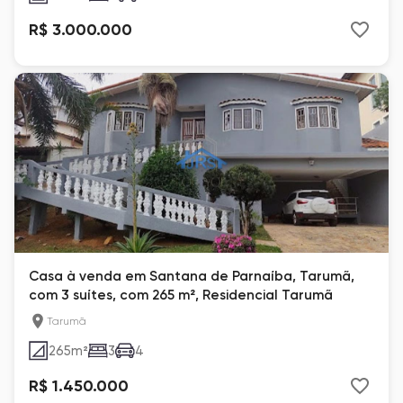
R$ 3.000.000
Casa à venda em Santana de Parnaíba, Tarumã,
com 3 suítes, com 265 m², Residencial Tarumã
Tarumã
265
m²
3
4
R$ 1.450.000