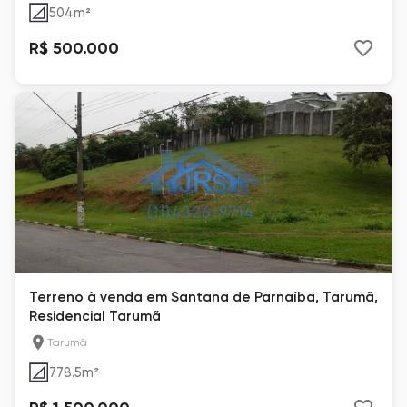
504
m²
R$ 500.000
Terreno à venda em Santana de Parnaíba, Tarumã,
Residencial Tarumã
Tarumã
778.5
m²