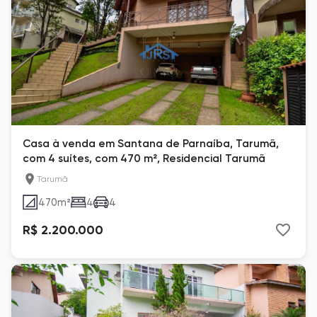
Casa à venda em Santana de Parnaíba, Tarumã,
com 4 suítes, com 470 m², Residencial Tarumã
Tarumã
470
m²
4
4
R$ 2.200.000