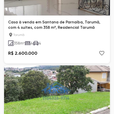
Casa à venda em Santana de Parnaíba, Tarumã,
com 4 suítes, com 358 m², Residencial Tarumã
Tarumã
358
m²
4
4
R$ 2.600.000