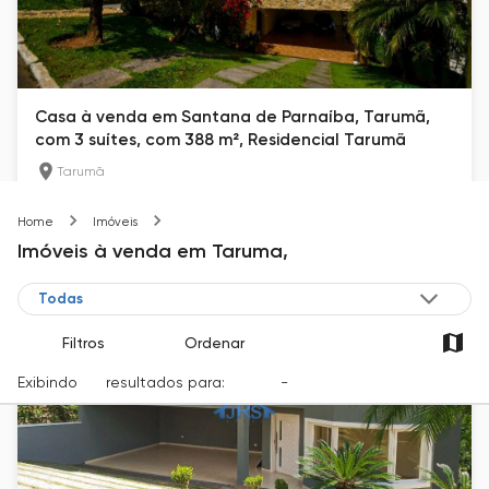
Casa à venda em Santana de Parnaíba, Tarumã,
com 3 suítes, com 388 m², Residencial Tarumã
Tarumã
388
m²
3
6
Taruma
Home
Imóveis
R$ 1.700.000
Imóveis
à venda
em
Taruma,
Filtros
Ordenar
Exibindo
47
resultados para:
Venda
-
Cidade