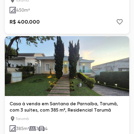
Tarumã
450
m²
R$ 400.000
Casa à venda em Santana de Parnaíba, Tarumã,
com 3 suítes, com 385 m², Residencial Tarumã
Tarumã
385
m²
3
4