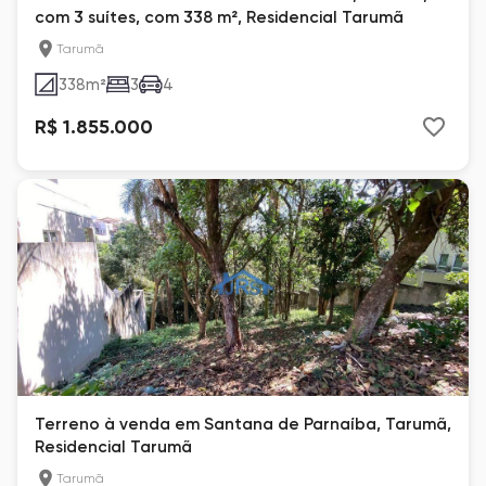
com 3 suítes, com 338 m², Residencial Tarumã
Tarumã
338
m²
3
4
R$ 1.855.000
Terreno à venda em Santana de Parnaíba, Tarumã,
Residencial Tarumã
Tarumã