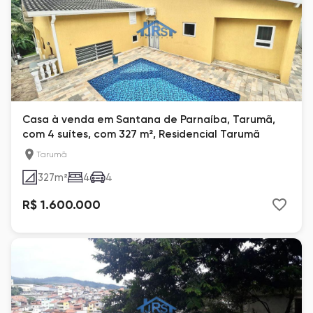
Casa à venda em Santana de Parnaíba, Tarumã,
com 4 suítes, com 327 m², Residencial Tarumã
Tarumã
327
m²
4
4
R$ 1.600.000