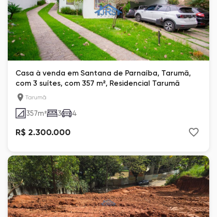
Casa à venda em Santana de Parnaíba, Tarumã,
com 3 suítes, com 357 m², Residencial Tarumã
Tarumã
357
m²
3
4
R$ 2.300.000