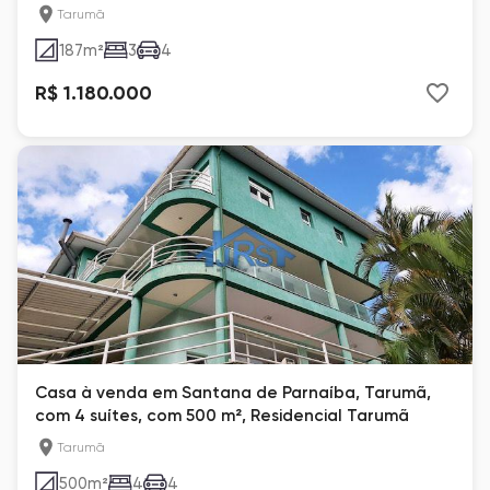
Tarumã
187
m²
3
4
R$ 1.180.000
Casa à venda em Santana de Parnaíba, Tarumã,
com 4 suítes, com 500 m², Residencial Tarumã
Tarumã
500
m²
4
4