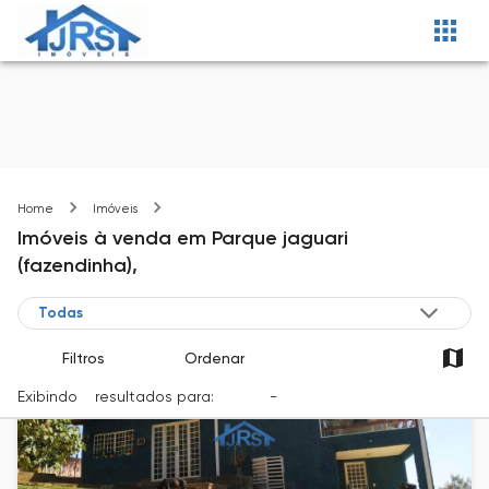
Parque jaguari (fazendinha)
Home
Imóveis
Imóveis
à venda
em
Parque jaguari
(fazendinha),
Filtros
Ordenar
Exibindo
7
resultados para:
Venda
-
Cidade