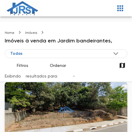
Jardim bandeirantes
Home
Imóveis
Imóveis
à venda
em
Jardim bandeirantes,
Filtros
Ordenar
Exibindo
3
resultados para:
Venda
-
Cidade