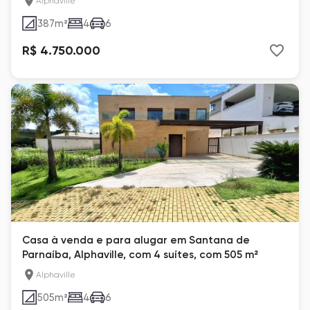
Alphaville
387
m²
4
6
R$ 4.750.000
Casa à venda e para alugar em Santana de
Parnaíba, Alphaville, com 4 suítes, com 505 m²
Alphaville
505
m²
4
6