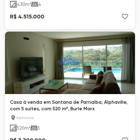
430
m²
4
R$ 4.515.000
Casa à venda em Santana de Parnaíba, Alphaville,
com 5 suítes, com 520 m², Burle Marx
Alphaville
520
m²
5