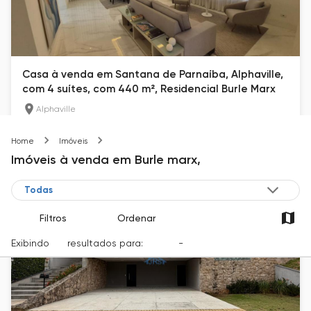
Casa à venda em Santana de Parnaíba, Alphaville,
com 4 suítes, com 440 m², Residencial Burle Marx
Alphaville
440
m²
4
6
Burle marx
Home
Imóveis
R$ 5.800.000
Imóveis
à venda
em
Burle marx,
Filtros
Ordenar
Exibindo
45
resultados para:
Venda
-
Cidade