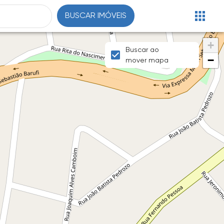
BUSCAR IMÓVEIS
+
Buscar ao
−
mover mapa