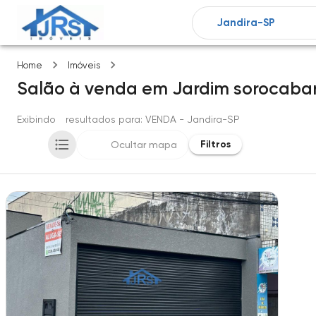
Jardim sorocabano
Home
Imóveis
Salão
à venda
em
Jardim sorocaba
Exibindo
1
resultados para
: VENDA
- Jandira-SP
Filtros
Ocultar mapa