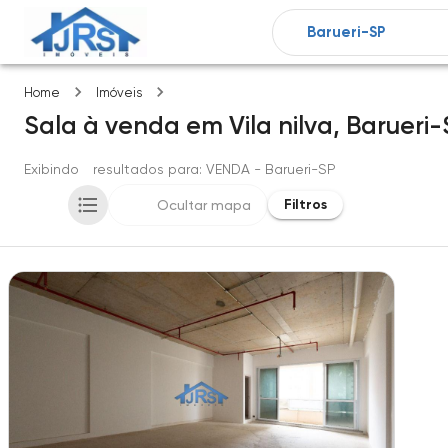
Vila nilva
Home
Imóveis
Sala
à venda
em
Vila nilva,
Barueri-
Exibindo
1
resultados para
: VENDA
- Barueri-SP
Filtros
Ocultar mapa