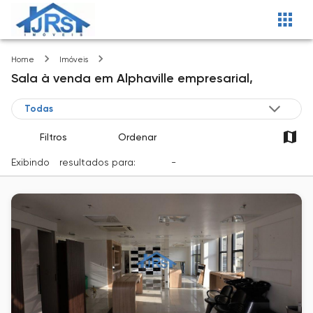
Alphaville empresarial
Home
Imóveis
Sala
à venda
em
Alphaville empresarial,
Filtros
Ordenar
Exibindo
1
resultados para:
Venda
-
Cidade