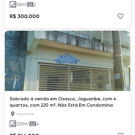
56
m²
2
R$ 300.000
Sobrado à venda em Osasco, Jaguaribe, com 4
quartos, com 220 m², Não Está Em Condomínio
Jaguaribe
220
m²
4