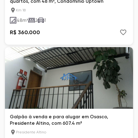
quartos, com 48 m², Condomínio Uptown
Km 18
48
m²
2
1
R$ 360.000
Galpão à venda e para alugar em Osasco,
Presidente Altino, com 607.4 m²
Presidente Altino