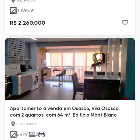
São Pedro
3096
m²
R$ 2.260.000
Apartamento à venda em Osasco, Vila Osasco,
com 2 quartos, com 64 m², Edifício Mont Blanc
Vila Osasco
64
m²
2
1