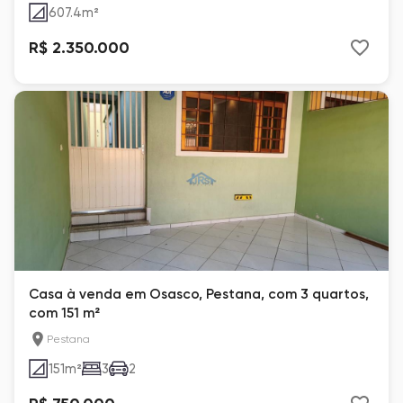
607.4
m²
R$ 2.350.000
Casa à venda em Osasco, Pestana, com 3 quartos,
com 151 m²
Pestana
151
m²
3
2