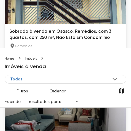
Sobrado à venda em Osasco, Remédios, com 3
quartos, com 250 m², Não Está Em Condomínio
Remédios
250
m²
3
4
Osasco-SP
Home
Imóveis
Imóveis
à venda
R$ 1.064.000
Filtros
Ordenar
Exibindo
112
resultados para:
Venda
-
Cidade