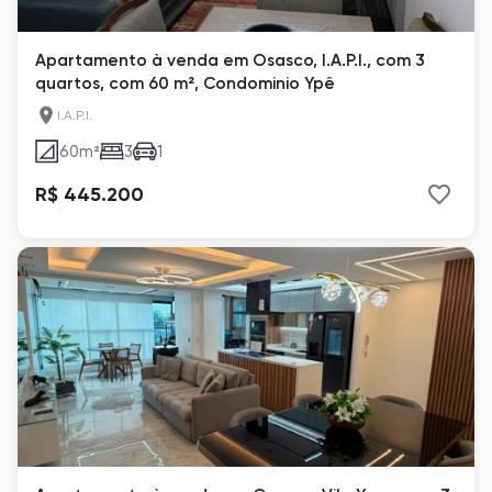
Apartamento à venda em Osasco, I.A.P.I., com 3
quartos, com 60 m², Condominio Ypê
I.A.P.I.
60
m²
3
1
R$ 445.200