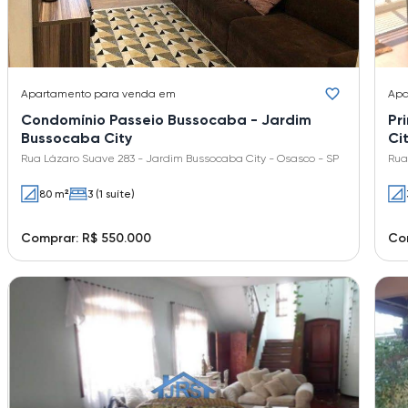
Apartamento
para venda em
Apa
Condomínio Passeio Bussocaba - Jardim
Pr
Bussocaba City
Ci
Rua Lázaro Suave 283 - Jardim Bussocaba City - Osasco - SP
Rua
80 m²
3 (1 suíte)
Comprar: R$ 550.000
Co