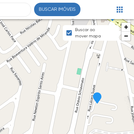
BUSCAR IMÓVEIS
+
Buscar ao
−
mover mapa