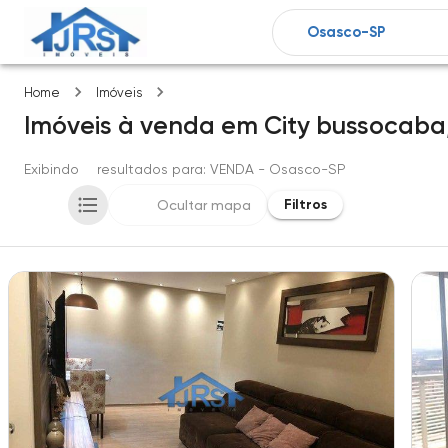
City bussocaba
Home
Imóveis
Imóveis
à venda
em
City bussocaba
Exibindo
4
resultados para
: VENDA
- Osasco-SP
Filtros
Ocultar mapa