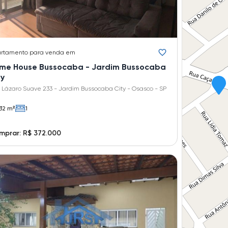
rtamento
para venda em
ime House Bussocaba - Jardim Bussocaba
ty
 Lázaro Suave 233 - Jardim Bussocaba City - Osasco - SP
32 m²
1
mprar: R$ 372.000