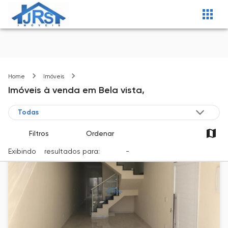
Bela vista
Home
Imóveis
Imóveis
à venda
em
Bela vista,
Filtros
Ordenar
Exibindo
5
resultados para:
Venda
-
Cidade