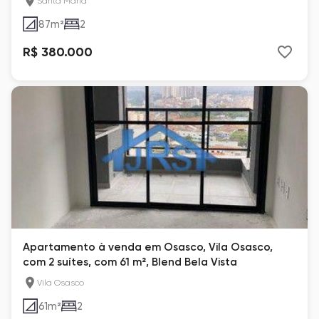
Santa Maria
87
m²
2
R$ 380.000
Apartamento à venda em Osasco, Vila Osasco,
com 2 suítes, com 61 m², Blend Bela Vista
Vila Osasco
61
m²
2