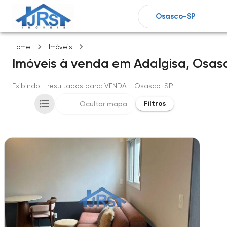
Adalgisa
Home
Imóveis
Imóveis
à venda
em
Adalgisa,
Osas
Exibindo
1
resultados para
: VENDA
- Osasco-SP
Filtros
Ocultar mapa