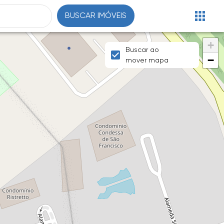
BUSCAR IMÓVEIS
+
Buscar ao
−
mover mapa