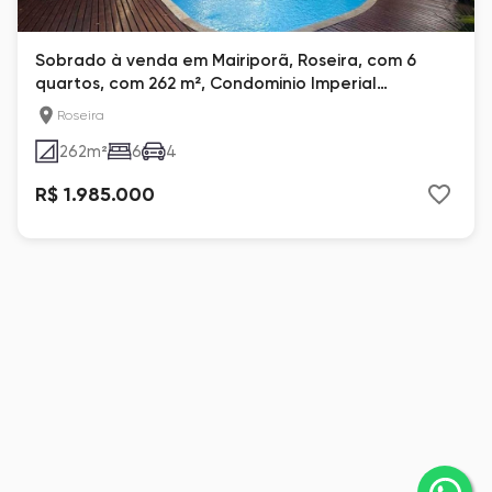
Sobrado à venda em Mairiporã, Roseira, com 6
quartos, com 262 m², Condominio Imperial
Cantareia
Roseira
262
m²
6
4
R$ 1.985.000