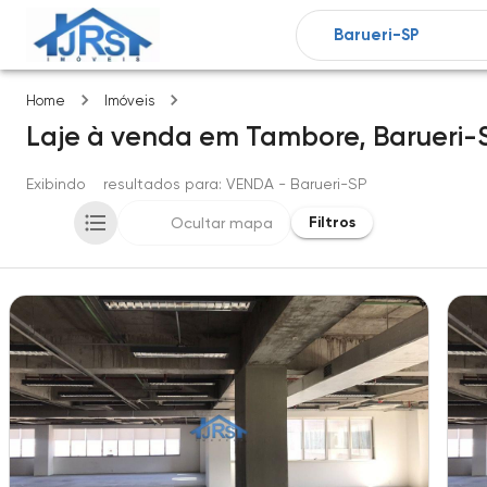
Tambore
Home
Imóveis
Laje
à venda
em
Tambore,
Barueri-
Exibindo
3
resultados para
: VENDA
- Barueri-SP
Filtros
Ocultar mapa