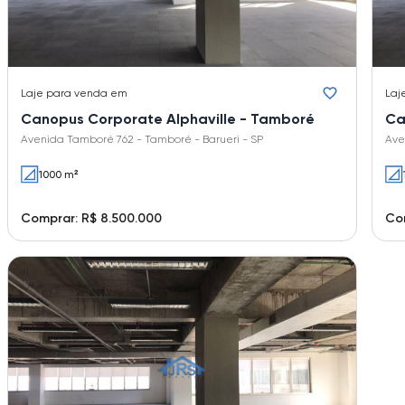
Laje
para venda em
Laj
Canopus Corporate Alphaville - Tamboré
Ca
Avenida Tamboré 762 - Tamboré - Barueri - SP
Ave
1000 m²
Comprar: R$ 8.500.000
Com