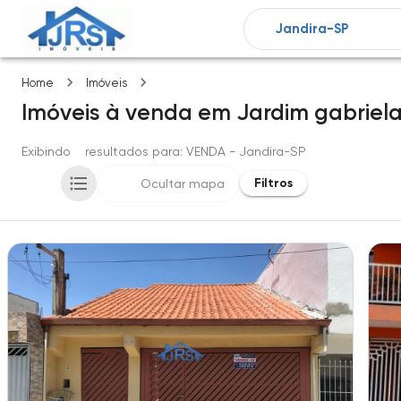
Jardim gabriela i
Home
Imóveis
Imóveis
à venda
em
Jardim gabriela
Exibindo
5
resultados para
: VENDA
- Jandira-SP
Filtros
Ocultar mapa