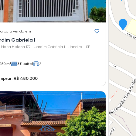
sa
para venda em
rdim Gabriela I
 Maria Helena 177 - Jardim Gabriela I - Jandira - SP
250 m²
3 (1 suíte)
2
mprar: R$ 480.000