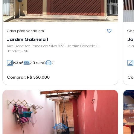
Casa
para venda em
Ca
Jardim Gabriela I
Ja
Rua Francisco Tomaz da Silva 999 - Jardim Gabriela I -
Rua
Jandira - SP
193 m²
2 (1 suíte)
2
Comprar: R$ 550.000
Co