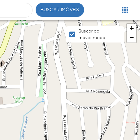
BUSCAR IMÓVEIS
+
Buscar ao
−
mover mapa