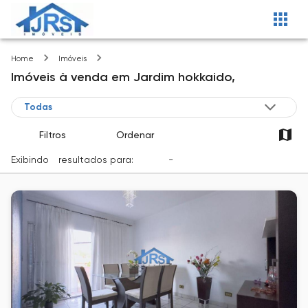
Jardim hokkaido
Home
Imóveis
Imóveis
à venda
em
Jardim hokkaido,
Filtros
Ordenar
Exibindo
1
resultados para:
Venda
-
Cidade