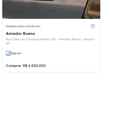
Galpão
para venda em
Amador Bueno
Rua Claro de Camargo Ribeiro 352 - Amador Bueno - Itapevi -
SP
960 m²
Comprar: R$ 6.500.000