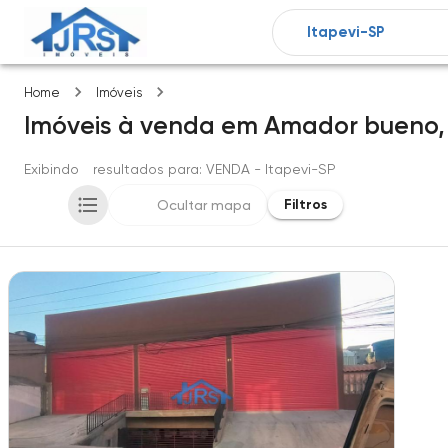
Amador bueno
Home
Imóveis
Imóveis
à venda
em
Amador bueno
Exibindo
1
resultados para
: VENDA
- Itapevi-SP
Filtros
Ocultar mapa