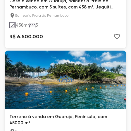
Casa à venda em Guarujá, Balneário Praia do
Pernambuco, com 5 suítes, com 458 m², Jequiti
Residences
Balneário Praia do Pernambuco
458
m²
5
R$ 6.500.000
Terreno à venda em Guarujá, Península, com
45000 m²