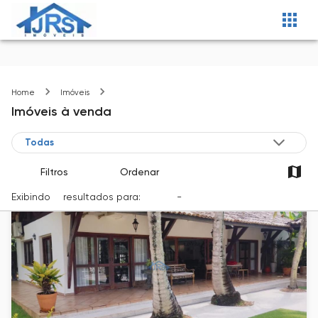
Guarujá-SP
Home
Imóveis
Imóveis
à venda
Filtros
Ordenar
Exibindo
4
resultados para:
Venda
-
Cidade