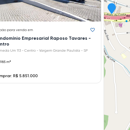
pão
para venda em
ndomínio Empresarial Raposo Tavares -
ntro
meda Um 113 - Centro - Vargem Grande Paulista - SP
1185 m²
prar: R$ 5.851.000