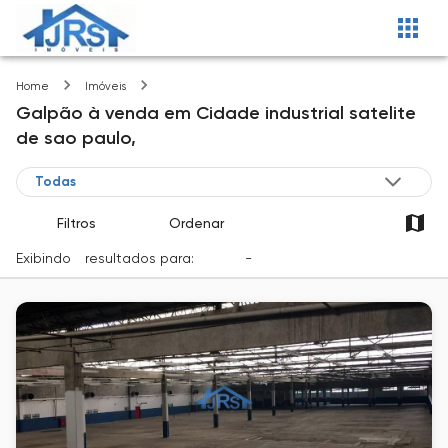
Cidade industrial satelite de sao paulo
Home
Imóveis
Galpão
à venda
em
Cidade industrial satelite
de sao paulo,
Filtros
Ordenar
Exibindo
1
resultados para:
Venda
-
Cidade