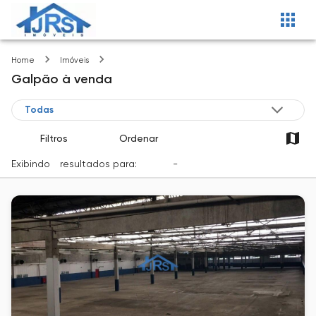
Guarulhos-SP
Home
Imóveis
Galpão
à venda
Filtros
Ordenar
Exibindo
1
resultados para:
Venda
-
Cidade