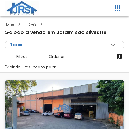
Jardim sao silvestre
Home
Imóveis
Galpão
à venda
em
Jardim sao silvestre,
Filtros
Ordenar
Exibindo
1
resultados para:
Venda
-
Cidade