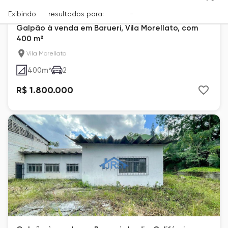
Exibindo
14
resultados para:
Venda
-
Cidade
Galpão à venda em Barueri, Vila Morellato, com
400 m²
Vila Morellato
400
m²
2
R$ 1.800.000