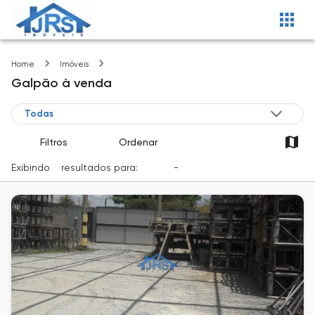
Araçariguama-SP
Home
Imóveis
Galpão
à venda
Filtros
Ordenar
Exibindo
2
resultados para:
Venda
-
Cidade