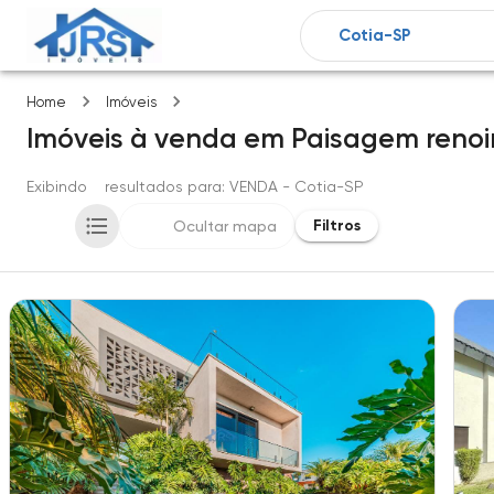
Paisagem renoir
Home
Imóveis
Imóveis
à venda
em
Paisagem renoi
Exibindo
3
resultados para
: VENDA
- Cotia-SP
Filtros
Ocultar mapa