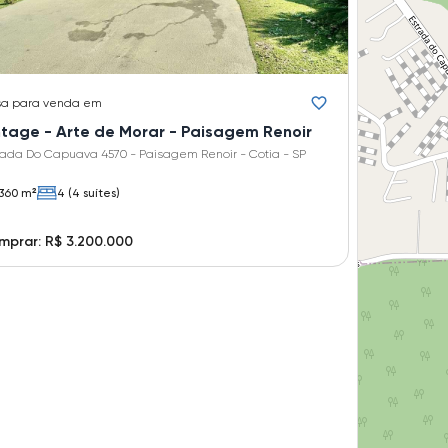
sa
para venda em
ntage - Arte de Morar - Paisagem Renoir
rada Do Capuava 4570 - Paisagem Renoir - Cotia - SP
360 m²
4 (4 suítes)
prar: R$ 3.200.000