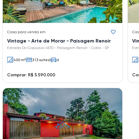
Casa
para venda em
Ca
Vintage - Arte de Morar - Paisagem Renoir
Vi
Estrada Do Capuava 4570 - Paisagem Renoir - Cotia - SP
Est
400 m²
3 (3 suítes)
6
Comprar: R$ 5.590.000
Com