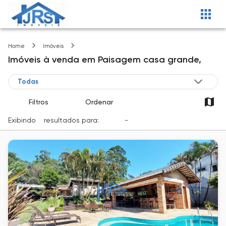
Paisagem casa grande
Home
Imóveis
Imóveis
à venda
em
Paisagem casa grande,
Filtros
Ordenar
Exibindo
2
resultados para:
Venda
-
Cidade