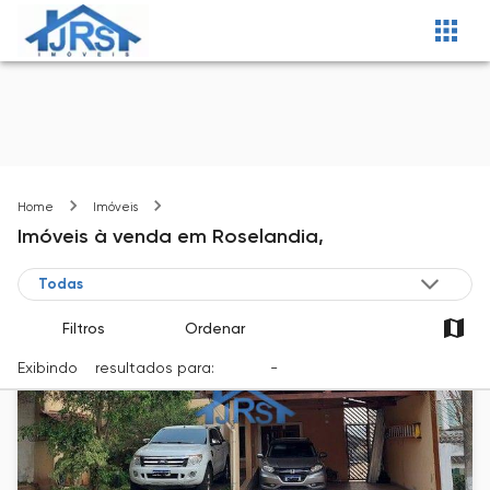
Roselandia
Home
Imóveis
Imóveis
à venda
em
Roselandia,
Filtros
Ordenar
Exibindo
7
resultados para:
Venda
-
Cidade