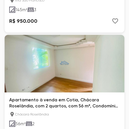
Vila São Francisco
145
m²
3
R$ 950.000
Apartamento à venda em Cotia, Chácara
Roselândia, com 2 quartos, com 56 m², Condomínio
Cotia Verde
Chácara Roselândia
56
m²
2