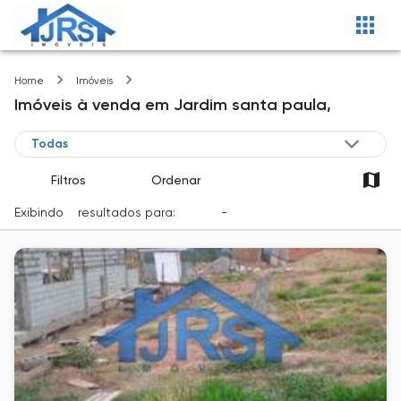
Jardim santa paula
Home
Imóveis
Imóveis
à venda
em
Jardim santa paula,
Filtros
Ordenar
Exibindo
2
resultados para:
Venda
-
Cidade