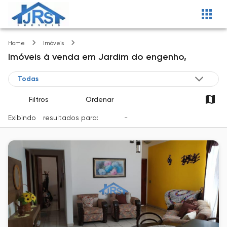
Jardim do engenho
Home
Imóveis
Imóveis
à venda
em
Jardim do engenho,
Filtros
Ordenar
Exibindo
1
resultados para:
Venda
-
Cidade