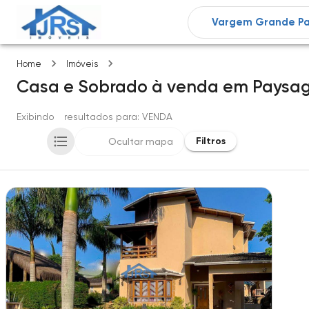
Paysage clair
Home
Imóveis
Casa e Sobrado
à venda
em
Paysage
Exibindo
1
resultados para
: VENDA
Filtros
Ocultar mapa