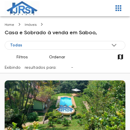
Saboo
Home
Imóveis
Casa e Sobrado
à venda
em
Saboo,
Filtros
Ordenar
Exibindo
1
resultados para:
Venda
-
Cidade