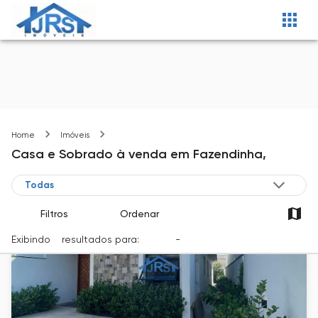
Fazendinha
Home
Imóveis
Casa e Sobrado
à venda
em
Fazendinha,
Filtros
Ordenar
Exibindo
7
resultados para:
Venda
-
Cidade