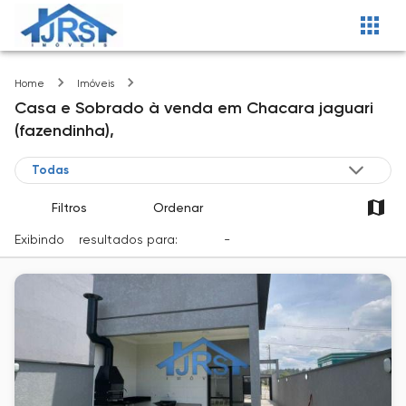
Chacara jaguari (fazendinha)
Home
Imóveis
Casa e Sobrado
à venda
em
Chacara jaguari
(fazendinha),
Filtros
Ordenar
Exibindo
2
resultados para:
Venda
-
Cidade