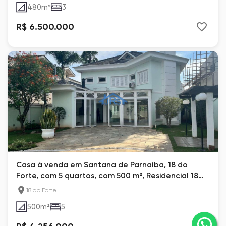
480
m²
3
R$ 6.500.000
Casa à venda em Santana de Parnaíba, 18 do
Forte, com 5 quartos, com 500 m², Residencial 18
do Forte
18 do Forte
500
m²
5