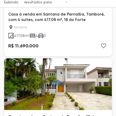
Exibindo
13
resultados para:
Venda
-
Cidade
Casa à venda em Santana de Parnaíba, Tamboré,
com 4 suítes, com 417.08 m², 18 do Forte
Tamboré
417.08
m²
4
3
R$ 11.690.000