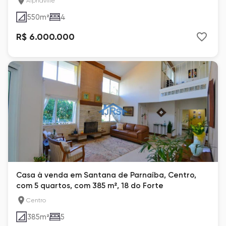
Alphaville
550
m²
4
R$ 6.000.000
Casa à venda em Santana de Parnaíba, Centro,
com 5 quartos, com 385 m², 18 do Forte
Centro
385
m²
5