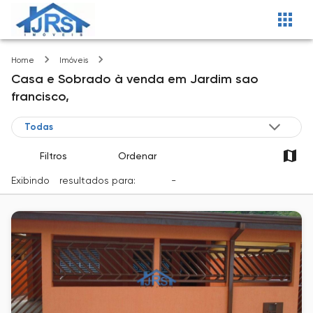
Jardim sao francisco
Home
Imóveis
Casa e Sobrado
à venda
em
Jardim sao
francisco,
Filtros
Ordenar
Exibindo
1
resultados para:
Venda
-
Cidade