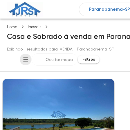
Paranapanema-SP
Home
Imóveis
Casa e Sobrado
à venda
em
Paran
Exibindo
1
resultados para
: VENDA
- Paranapanema-SP
Filtros
Ocultar mapa