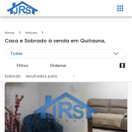
Quitauna
Home
Imóveis
Casa e Sobrado
à venda
em
Quitauna,
Filtros
Ordenar
Exibindo
3
resultados para:
Venda
-
Cidade