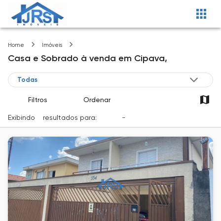
Cipava
Home
Imóveis
Casa e Sobrado
à venda
em
Cipava,
Filtros
Ordenar
Exibindo
2
resultados para:
Venda
-
Cidade