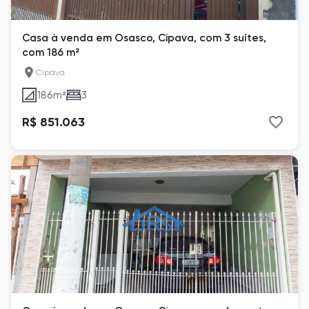
Casa à venda em Osasco, Cipava, com 3 suítes,
com 186 m²
Cipava
186
m²
3
R$ 851.063