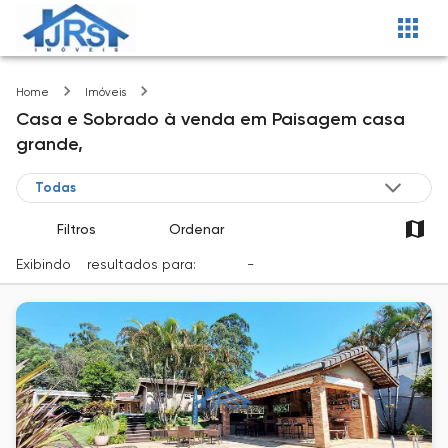
Paisagem casa grande
Home
Imóveis
Casa e Sobrado
à venda
em
Paisagem casa
grande,
Filtros
Ordenar
Exibindo
2
resultados para:
Venda
-
Cidade