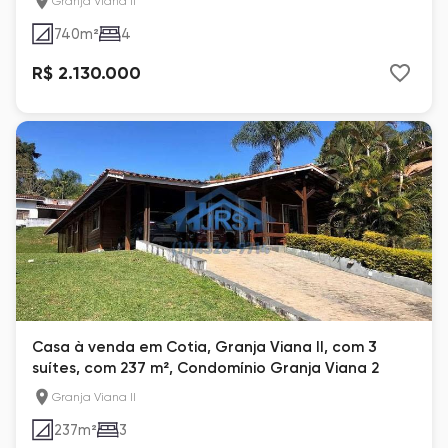
Granja Viana II
740
m²
4
R$ 2.130.000
Casa à venda em Cotia, Granja Viana II, com 3
suítes, com 237 m², Condomínio Granja Viana 2
Granja Viana II
237
m²
3