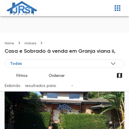
Granja viana ii
Home
Imóveis
Casa e Sobrado
à venda
em
Granja viana ii,
Filtros
Ordenar
Exibindo
5
resultados para:
Venda
-
Cidade