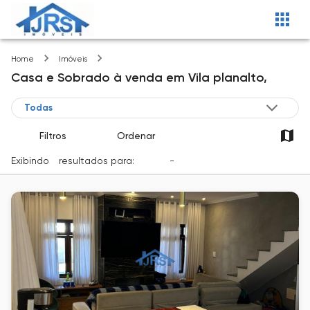
Vila planalto
Home
Imóveis
Casa e Sobrado
à venda
em
Vila planalto,
Filtros
Ordenar
Exibindo
1
resultados para:
Venda
-
Cidade