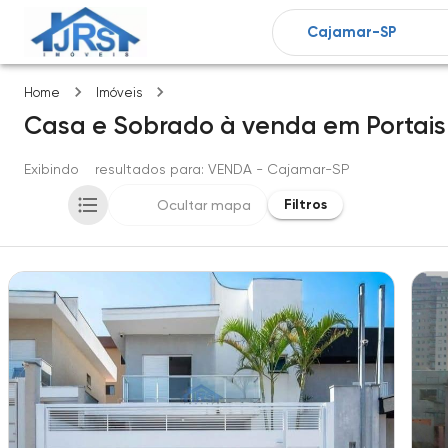
Portais (polvilho)
Home
Imóveis
Casa e Sobrado
à venda
em
Portais
Exibindo
2
resultados para
: VENDA
- Cajamar-SP
Filtros
Ocultar mapa