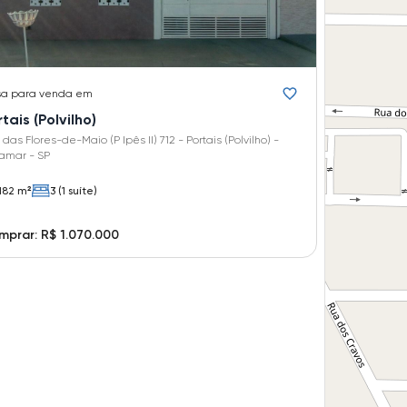
sa
para venda em
tais (Polvilho)
das Flores-de-Maio (P Ipês II) 712 - Portais (Polvilho) -
amar - SP
182 m²
3 (1 suíte)
prar: R$ 1.070.000