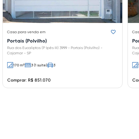
Casa
para venda em
Ca
Portais (Polvilho)
Por
Rua dos Eucaliptos (P Ipês III) 3999 - Portais (Polvilho) -
Rua 
Cajamar - SP
Caj
170 m²
3 (1 suíte)
3
Comprar: R$ 851.070
Com