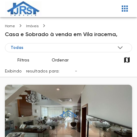
Vila iracema
Home
Imóveis
Casa e Sobrado
à venda
em
Vila iracema,
Filtros
Ordenar
Exibindo
1
resultados para:
Venda
-
Cidade