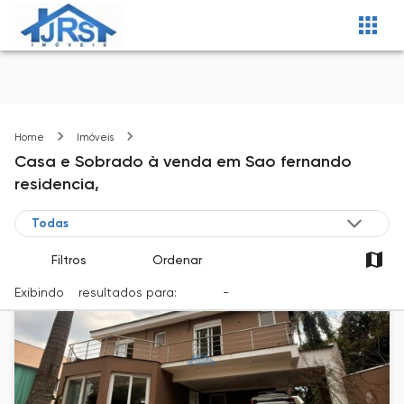
Sao fernando residencia
Home
Imóveis
Casa e Sobrado
à venda
em
Sao fernando
residencia,
Filtros
Ordenar
Exibindo
5
resultados para:
Venda
-
Cidade