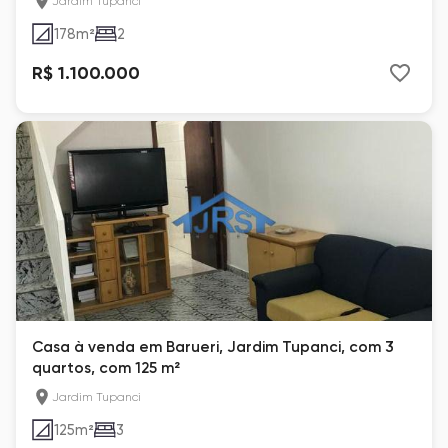
Jardim Tupanci
178
m²
2
R$ 1.100.000
Casa à venda em Barueri, Jardim Tupanci, com 3
quartos, com 125 m²
Jardim Tupanci
125
m²
3