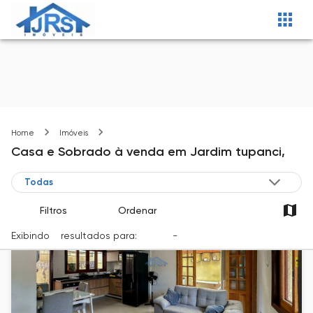
Jardim tupanci
Home
Imóveis
Casa e Sobrado
à venda
em
Jardim tupanci,
Filtros
Ordenar
Exibindo
7
resultados para:
Venda
-
Cidade